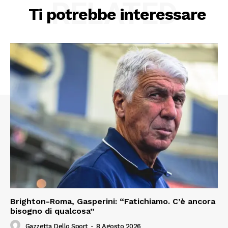
RELATED
Ti potrebbe interessare
Brighton-Roma, Gasperini: “Fatichiamo. C’è ancora
bisogno di qualcosa”
Gazzetta Dello Sport
-
8 Agosto 2026