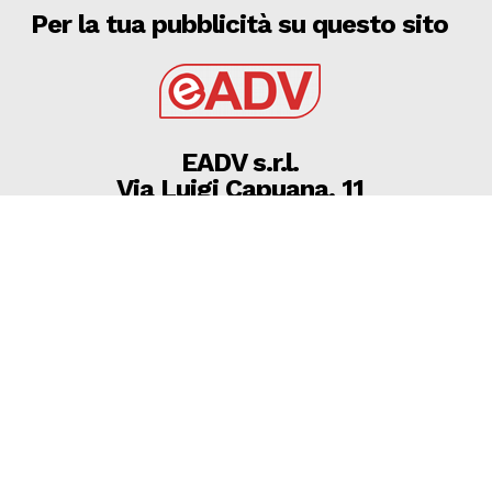
Per la tua pubblicità su questo sito
EADV s.r.l.
Via Luigi Capuana, 11
95030 Tremestieri Etneo (CT) - Italy
www.eadv.it
•
info@eadv.it
Tel: +39 0645920501
Ultimi articoli
Brighton-Roma, Gasperini: “Fatichiamo. C’è ancora
bisogno di qualcosa”
GAZZETTA DELLO SPORT
8 Agosto 2026
08 AGOSTO 2026 SERIE D MARTINA, MICHELE
SILVESTRO SUONA LA CARICA ”SIAMO AMBIZIOSI,