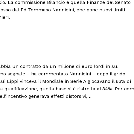
cio. La commissione Bilancio e quella Finanze del Senato
sso dal Pd Tommaso Nannicini, che pone nuovi limiti
ieri.
abbia un contratto da un milione di euro lordi in su.
o segnale – ha commentato Nannicini – dopo il grido
n cui Lippi vinceva il Mondiale in Serie A giocavano il 66% di
a qualificazione, quella base si è ristretta al 34%. Per co
ll’incentivo generava effetti distorsivi,…