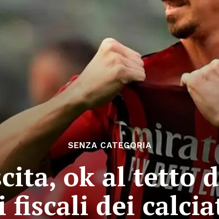
SENZA CATEGORIA
cita, ok al tetto 
i fiscali dei calcia