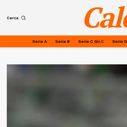
Cal
Cerca
Serie A
Serie B
Serie C Gir.C
Serie D