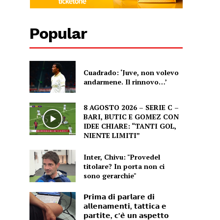
Popular
Cuadrado: ‘Juve, non volevo
andarmene. Il rinnovo…’
8 AGOSTO 2026 – SERIE C –
BARI, BUTIC E GOMEZ CON
IDEE CHIARE: “TANTI GOL,
NIENTE LIMITI”
Inter, Chivu: "Provedel
titolare? In porta non ci
sono gerarchie"
𝗣𝗿𝗶𝗺𝗮 𝗱𝗶 𝗽𝗮𝗿𝗹𝗮𝗿𝗲 𝗱𝗶
𝗮𝗹𝗹𝗲𝗻𝗮𝗺𝗲𝗻𝘁𝗶, 𝘁𝗮𝘁𝘁𝗶𝗰𝗮 𝗲
𝗽𝗮𝗿𝘁𝗶𝘁𝗲, 𝗰’𝗲̀ 𝘂𝗻 𝗮𝘀𝗽𝗲𝘁𝘁𝗼