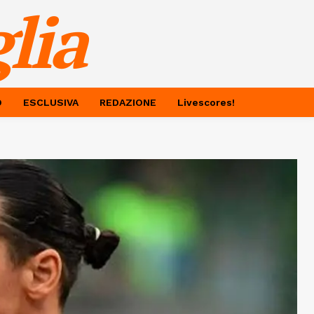
lia
O
ESCLUSIVA
REDAZIONE
Livescores!