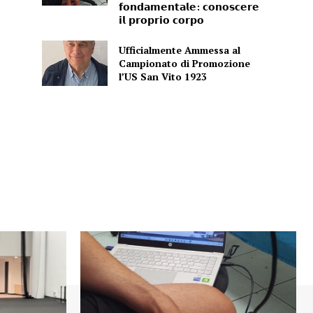
𝗳𝗼𝗻𝗱𝗮𝗺𝗲𝗻𝘁𝗮𝗹𝗲: 𝗰𝗼𝗻𝗼𝘀𝗰𝗲𝗿𝗲
𝗶𝗹 𝗽𝗿𝗼𝗽𝗿𝗶𝗼 𝗰𝗼𝗿𝗽𝗼
Ufficialmente Ammessa al
Campionato di Promozione
l’US San Vito 1923