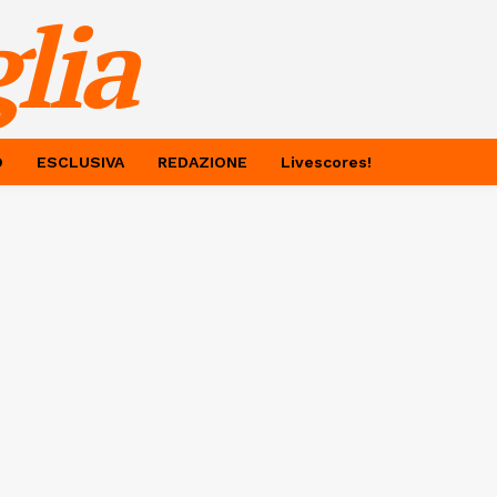
lia
O
ESCLUSIVA
REDAZIONE
Livescores!