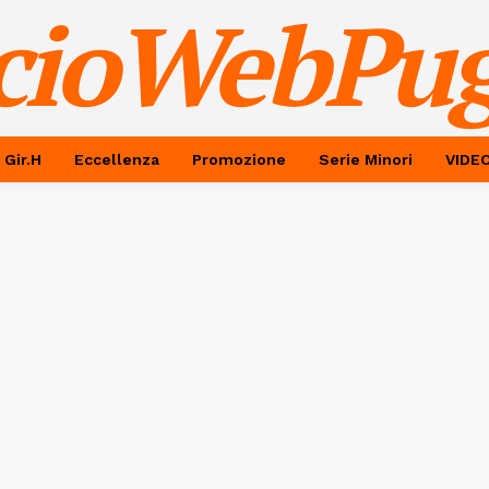
cioWebPug
 Gir.H
Eccellenza
Promozione
Serie Minori
VIDE