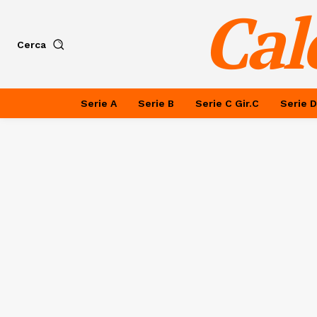
Cal
Cerca
Serie A
Serie B
Serie C Gir.C
Serie D