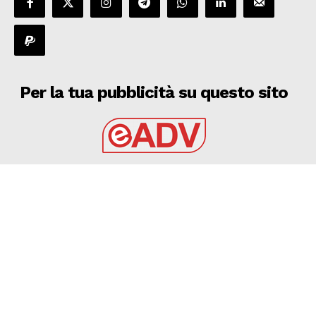
Per la tua pubblicità su questo sito
EADV s.r.l.
Via Luigi Capuana, 11
95030 Tremestieri Etneo (CT) - Italy
www.eadv.it
•
info@eadv.it
Tel: +39 0645920501
Ultimi articoli