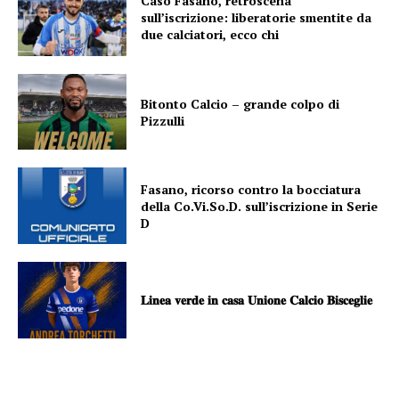
Caso Fasano, retroscena
sull’iscrizione: liberatorie smentite da
due calciatori, ecco chi
Bitonto Calcio – grande colpo di
Pizzulli
Fasano, ricorso contro la bocciatura
della Co.Vi.So.D. sull’iscrizione in Serie
D
𝐋𝐢𝐧𝐞𝐚 𝐯𝐞𝐫𝐝𝐞 𝐢𝐧 𝐜𝐚𝐬𝐚 𝐔𝐧𝐢𝐨𝐧𝐞 𝐂𝐚𝐥𝐜𝐢𝐨 𝐁𝐢𝐬𝐜𝐞𝐠𝐥𝐢𝐞