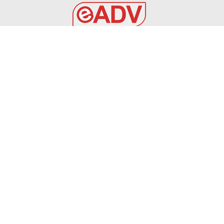
EADV s.r.l.
Via Luigi Capuana, 11
95030 Tremestieri Etneo (CT) - Italy
www.eadv.it
•
info@eadv.it
Tel: +39 0645920501
Ultimi articoli
Mercato Juventus, avanti con Zirkzee: c’è l’ok del
Manchester United. David è in uscita
GAZZETTA DELLO SPORT
6 Agosto 2026
SPECIALE CALCIOMERCATO DEL 05 AGOSTO 2026
VIDEO
5 Agosto 2026
OVISZACH PER L’ATTACCO DEL FOGGIA
FOGGIA
5 Agosto 2026