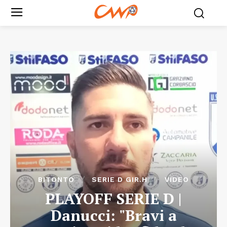
BITONTO
SERIE D GIR.H
VIDEO
PLAYOFF SERIE D |
Danucci: "Bravi a