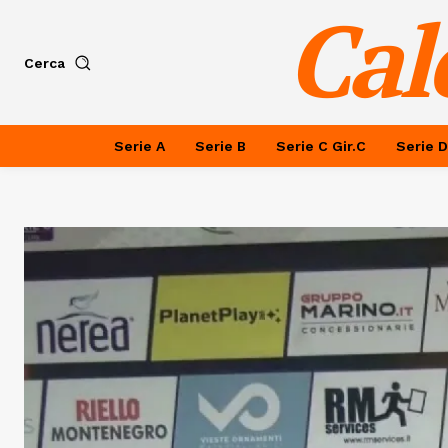
Cal
Cerca
Serie A
Serie B
Serie C Gir.C
Serie D