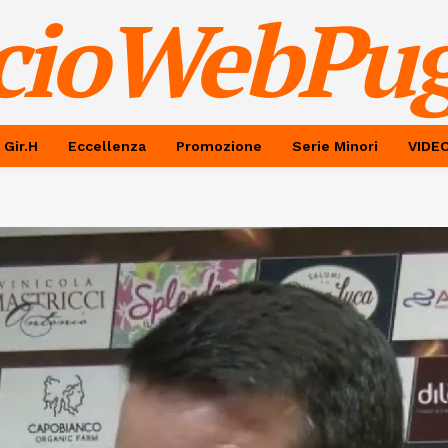
cioWebPug
 Gir.H
Eccellenza
Promozione
Serie Minori
VIDE