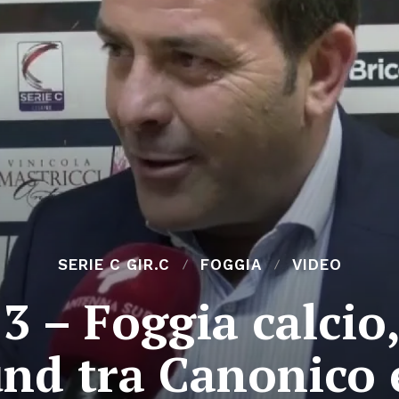
SERIE C GIR.C
FOGGIA
VIDEO
3 – Foggia calcio,
nd tra Canonico e