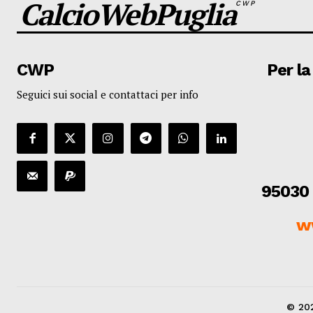
CalcioWebPuglia
CWP
CWP
Per la
Seguici sui social e contattaci per info
95030 
w
© 202