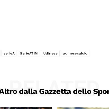
serieA
SerieATIM
Udinese
udinesecalcio
RELATED
Altro dalla Gazzetta dello Spo