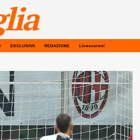
lia
O
ESCLUSIVA
REDAZIONE
Livescores!