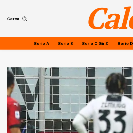
Cal
Cerca
Serie A
Serie B
Serie C Gir.C
Serie D