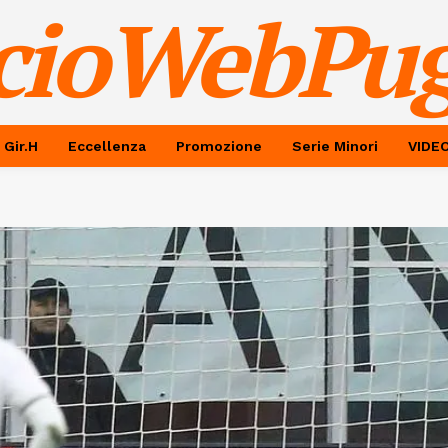
cioWebPug
 Gir.H
Eccellenza
Promozione
Serie Minori
VIDE