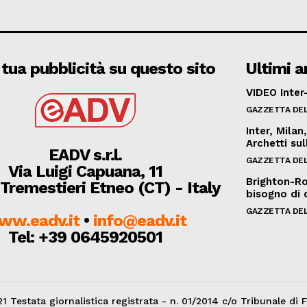
 tua pubblicità su questo sito
Ultimi ar
VIDEO Inter-
GAZZETTA DEL
Inter, Mila
Archetti su
EADV s.r.l.
GAZZETTA DEL
Via Luigi Capuana, 11
Brighton-Ro
Tremestieri Etneo (CT) - Italy
bisogno di 
GAZZETTA DEL
ww.eadv.it
•
info@eadv.it
Tel: +39 0645920501
1 Testata giornalistica registrata - n. 01/2014 c/o Tribunale di 