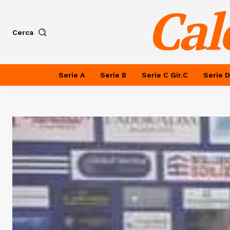
Cal
Cerca
Serie A
Serie B
Serie C Gir.C
Serie D