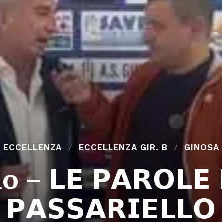
ECCELLENZA
ECCELLENZA GIR. B
GINOSA
– 𝗟𝗘 𝗣𝗔𝗥𝗢𝗟𝗘 𝗗
𝗣𝗔𝗦𝗦𝗔𝗥𝗜𝗘𝗟𝗟𝗢