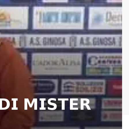
𝗜 𝗠𝗜𝗦𝗧𝗘𝗥