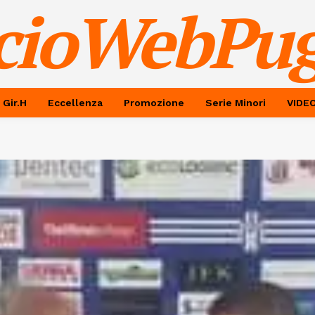
cioWebPug
 Gir.H
Eccellenza
Promozione
Serie Minori
VIDE