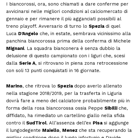
I biancorossi, ora, sono chiamati a dare conferme per
avvicinarsi nelle migliori condizioni al calciomercato di
gennaio e per rimanere il più agganciati possibili al
treno playoff. Avversario di turno lo
Spezia
di quel
Luca
D’Angelo
che, in estate, sembrava vicinissimo alla
panchina biancorossa prima della conferma di Michele
Mignani
. La squadra bianconera è senza dubbio la
delusione di questo campionato con i liguri che, scesi
dalla
Serie A
, si ritrovano in piena zona retrocessione
con soli 13 punti conquistati in 16 giornate.
Marino
, che ritrova lo
Spezia
dopo averlo allenato
nella stagione 2018/2019, per la trasferta in Liguria
dovrà fare a meno del calciatore probabilmente più in
forma della rosa biancorossa ossia Peppe
Sibilli
che,
diffidato, ha rimediato un cartellino giallo nella sfida
contro il
SudTirol
. All’assenza dell’ex
Pisa
si aggiunge
il lungodegente
Maiello
,
Menez
che sta recuperando la
miglior condizione dopo il lungo infortunio e Davide