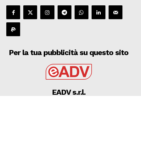
Per la tua pubblicità su questo sito
EADV s.r.l.
Via Luigi Capuana, 11
95030 Tremestieri Etneo (CT) - Italy
www.eadv.it
•
info@eadv.it
Tel: +39 0645920501