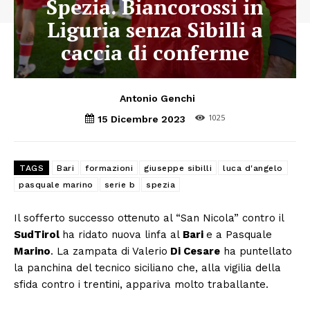
Spezia. Biancorossi in
Liguria senza Sibilli a
caccia di conferme
Antonio Genchi
1025
15 Dicembre 2023
TAGS
Bari
formazioni
giuseppe sibilli
luca d'angelo
pasquale marino
serie b
spezia
Il sofferto successo ottenuto al “San Nicola” contro il
SudTirol
ha ridato nuova linfa al
Bari
e a Pasquale
Marino
. La zampata di Valerio
Di Cesare
ha puntellato
la panchina del tecnico siciliano che, alla vigilia della
sfida contro i trentini, appariva molto traballante.