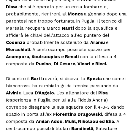
Diaw
che si è operato per un ernia lombare e,
probabilmente, rientrerà al
Monza
a gennaio dopo una
parentesi non troppo fortunata in Puglia. Il tecnico di
Marsala recupera Marco
Nasti
dopo la squalifica e
affiderà le chiavi dell’attacco all’ex puntero del
Cosenza
probabilmente sostenuto da
Aramu
e
Morachioli
. A centrocampo possibile spazio per
Acampora, Koutsoupias e Benali
con la difesa a 4
composta da
Pucino
,
Di Cesare, Vicari e Ricci.
Di contro il
Bari
troverà, si diceva, lo
Spezia
che come i
biancorossi ha cambiato guida tecnica passando da
Alvini
a Luca
D’Angelo.
L’ex allenatore del
Pisa
(esperienza in Puglia per lui alla Fidelis Andria)
dovrebbe disegnare la sua squadra con il 4-3-3 dando
spazio in porta all’ex
Fiorentina Dragowski
, difesa a 4
composta da
Amian Adou, Muhl, Nikolaou ed Elia
. A
centrocampo possibili titolari
Bandinelli
, Salvatore