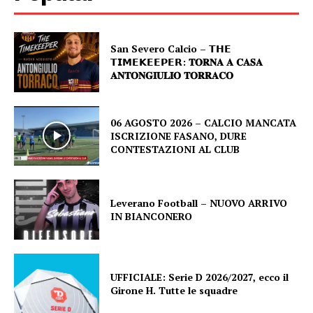
San Severo Calcio – 𝗧𝗛𝗘
𝗧𝗜𝗠𝗘𝗞𝗘𝗘𝗣𝗘𝗥: 𝐓𝐎𝐑𝐍𝐀 𝐀 𝐂𝐀𝐒𝐀
𝐀𝐍𝐓𝐎𝐍𝐆𝐈𝐔𝐋𝐈𝐎 𝐓𝐎𝐑𝐑𝐀𝐂𝐎
06 AGOSTO 2026 – CALCIO MANCATA
ISCRIZIONE FASANO, DURE
CONTESTAZIONI AL CLUB
Leverano Football – NUOVO ARRIVO
IN BIANCONERO
UFFICIALE: Serie D 2026/2027, ecco il
Girone H. Tutte le squadre