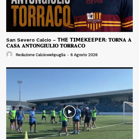
San Severo Calcio – 𝗧𝗛𝗘 𝗧𝗜𝗠𝗘𝗞𝗘𝗘𝗣𝗘𝗥: 𝐓𝐎𝐑𝐍𝐀 𝐀
𝐂𝐀𝐒𝐀 𝐀𝐍𝐓𝐎𝐍𝐆𝐈𝐔𝐋𝐈𝐎 𝐓𝐎𝐑𝐑𝐀𝐂𝐎
Redazione Calciowebpuglia
-
6 Agosto 2026