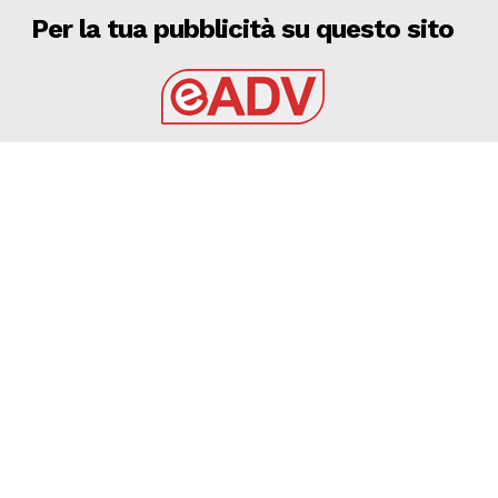
Per la tua pubblicità su questo sito
EADV s.r.l.
Via Luigi Capuana, 11
95030 Tremestieri Etneo (CT) - Italy
www.eadv.it
•
info@eadv.it
Tel: +39 0645920501
Ultimi articoli
San Severo Calcio – 𝗧𝗛𝗘 𝗧𝗜𝗠𝗘𝗞𝗘𝗘𝗣𝗘𝗥: 𝐓𝐎𝐑𝐍𝐀 𝐀
𝐂𝐀𝐒𝐀 𝐀𝐍𝐓𝐎𝐍𝐆𝐈𝐔𝐋𝐈𝐎 𝐓𝐎𝐑𝐑𝐀𝐂𝐎
PROMOZIONE
6 Agosto 2026
06 AGOSTO 2026 – CALCIO MANCATA ISCRIZIONE
FASANO, DURE CONTESTAZIONI AL CLUB