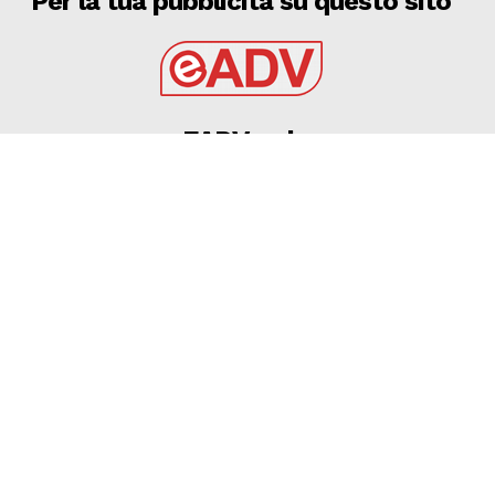
Per la tua pubblicità su questo sito
EADV s.r.l.
Via Luigi Capuana, 11
95030 Tremestieri Etneo (CT) - Italy
www.eadv.it
•
info@eadv.it
Tel: +39 0645920501
Ultimi articoli
TOURÈ È DEL FOGGIA – Calcio Foggia 1920
FOGGIA
6 Agosto 2026
Antognoni e la Fiorentina, la risposta di Giancarlo e
la lettera del figlio
GAZZETTA DELLO SPORT
6 Agosto 2026
Ufficiale: i nuovi organici dei campionati regionali di