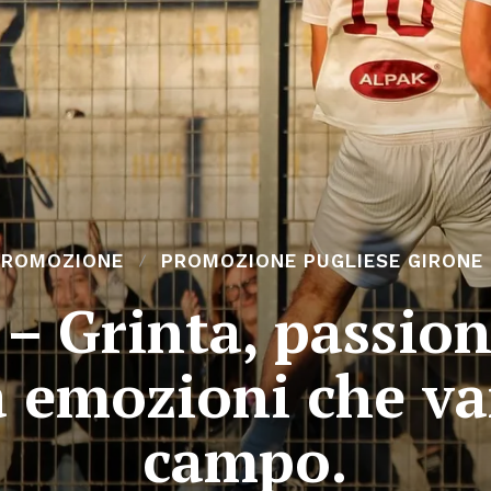
PROMOZIONE
PROMOZIONE PUGLIESE GIRONE 
– Grinta, passion
 emozioni che va
campo.