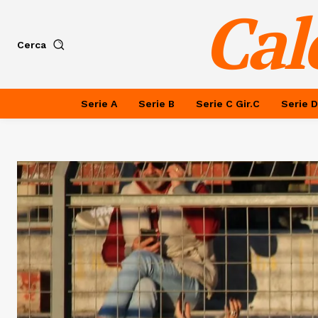
Cal
Cerca
Serie A
Serie B
Serie C Gir.C
Serie D