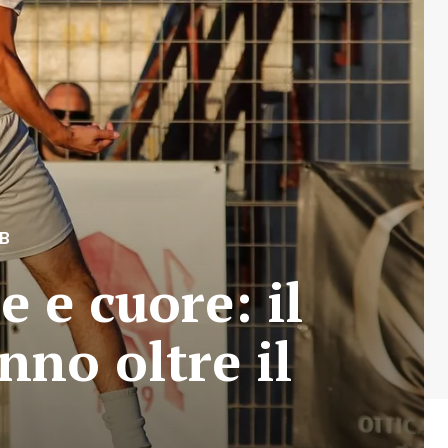
B
e e cuore: il
nno oltre il