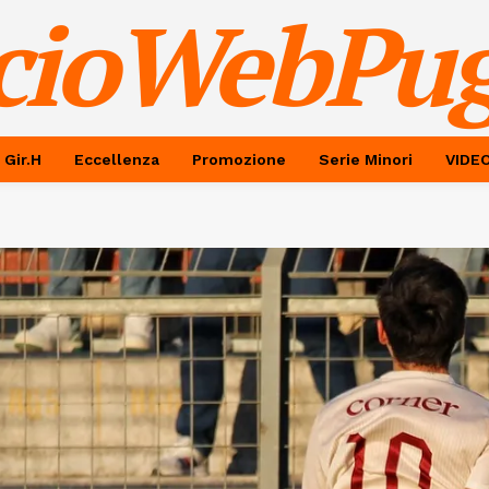
cioWebPug
 Gir.H
Eccellenza
Promozione
Serie Minori
VIDE