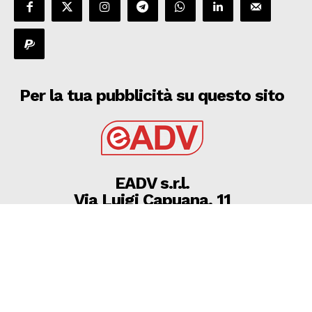
Per la tua pubblicità su questo sito
EADV s.r.l.
Via Luigi Capuana, 11
95030 Tremestieri Etneo (CT) - Italy
www.eadv.it
•
info@eadv.it
Tel: +39 0645920501
Ultimi articoli