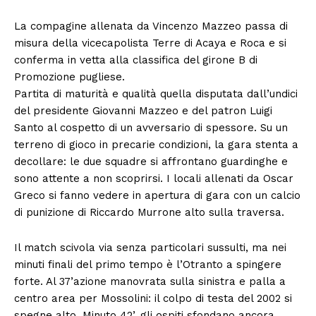
La compagine allenata da Vincenzo Mazzeo passa di
misura della vicecapolista Terre di Acaya e Roca e si
conferma in vetta alla classifica del girone B di
Promozione pugliese.
Partita di maturità e qualità quella disputata dall’undici
del presidente Giovanni Mazzeo e del patron Luigi
Santo al cospetto di un avversario di spessore. Su un
terreno di gioco in precarie condizioni, la gara stenta a
decollare: le due squadre si affrontano guardinghe e
sono attente a non scoprirsi. I locali allenati da Oscar
Greco si fanno vedere in apertura di gara con un calcio
di punizione di Riccardo Murrone alto sulla traversa.
Il match scivola via senza particolari sussulti, ma nei
minuti finali del primo tempo è l’Otranto a spingere
forte. Al 37’azione manovrata sulla sinistra e palla a
centro area per Mossolini: il colpo di testa del 2002 si
spegne alto. Minuto 42’, gli ospiti sfondano ancora