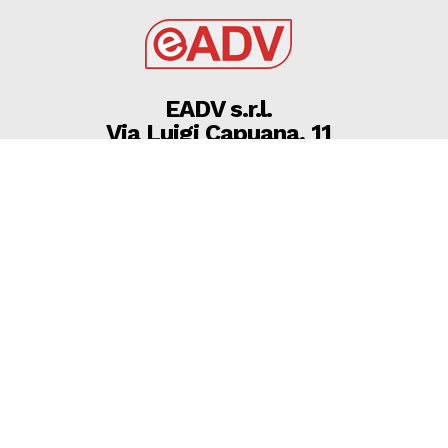
EADV s.r.l.
Via Luigi Capuana, 11
95030 Tremestieri Etneo (CT) - Italy
www.eadv.it
•
info@eadv.it
Tel: +39 0645920501
Ultimi articoli
09 AGOSTO 2026 – CALCIO IL CERIGNOLA CHIUDE IL
PRE CAMPIONATO BATTENDO 3 0 LA V
FRANCAVILLACALCIO
AUDACE CERIGNOLA
9 Agosto 2026
9 AGOSTO 2026 2026 Calci-A.CERIGNOLA-
V.FRANCAVILLA 3-0 BRUNO TROCINI Allenatore
VIRTUS FRANCAVILLA