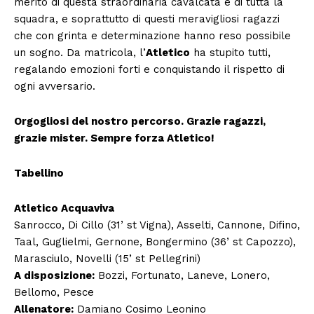
merito di questa straordinaria cavalcata è di tutta la
squadra, e soprattutto di questi meravigliosi ragazzi
che con grinta e determinazione hanno reso possibile
un sogno. Da matricola, l’
Atletico
ha stupito tutti,
regalando emozioni forti e conquistando il rispetto di
ogni avversario.
Orgogliosi del nostro percorso. Grazie ragazzi,
grazie mister. Sempre forza Atletico!
Tabellino
Atletico Acquaviva
Sanrocco, Di Cillo (31’ st Vigna), Asselti, Cannone, Difino,
Taal, Guglielmi, Gernone, Bongermino (36’ st Capozzo),
Marasciulo, Novelli (15’ st Pellegrini)
A disposizione:
Bozzi, Fortunato, Laneve, Lonero,
Bellomo, Pesce
Allenatore:
Damiano Cosimo Leonino