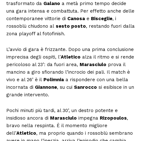
trasformato da
Galano
a metà primo tempo decide
una gara intensa e combattuta. Per effetto anche delle
contemporanee vittorie di
Canosa
e
Bisceglie
, i
rossoblù chiudono al
sesto posto
, restando fuori dalla
zona playoff al fotofinish.
L’avvio di gara è frizzante. Dopo una prima conclusione
imprecisa degli ospiti, l’
Atletico
alza il ritmo e si rende
pericoloso al 23’: da fuori area,
Marasciulo
prova il
mancino a giro sfiorando l’incrocio dei pali. Il match è
vivo e al 26’ è il
Polimnia
a rispondere con una bella
incornata di
Giannone
, su cui
Sanrocco
si esibisce in un
grande intervento.
Pochi minuti più tardi, al 30’, un destro potente e
insidioso ancora di
Marasciulo
impegna
Rizopoulos
,
bravo nella respinta. È il momento migliore
dell’
Atletico
, ma proprio quando i rossoblù sembrano
avere in mano l’inerzia, arriva l’episodio che cambia