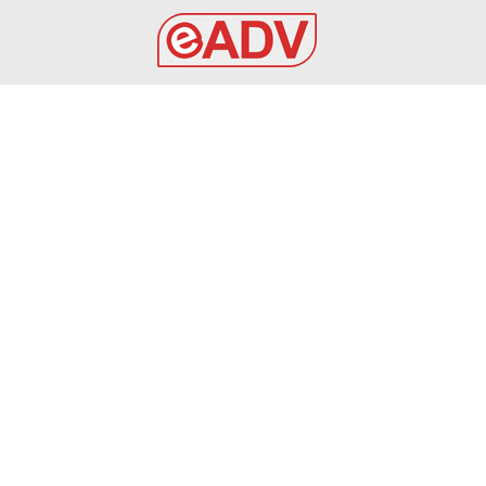
EADV s.r.l.
Via Luigi Capuana, 11
95030 Tremestieri Etneo (CT) - Italy
www.eadv.it
•
info@eadv.it
Tel: +39 0645920501
Ultimi articoli
VIDEO Inter-Juve highlights: Di Gregorio, che regalo!
GAZZETTA DELLO SPORT
9 Agosto 2026
Inter, Milan, Juve: il commento sulle amichevoli di
Archetti sulla Gazzetta
GAZZETTA DELLO SPORT
9 Agosto 2026
Brighton-Roma, Gasperini: “Fatichiamo. C’è ancora
bisogno di qualcosa”