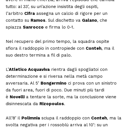
tutto: al 33’, su un’azione insistita degli ospiti,
l’arbitro
Cifra
assegna un calcio di rigore per un
contatto su
Ramos
. Sul dischetto va
Galano
, che
spiazza
Sanrocco
e firma lo 0-1.
Nel recupero del primo tempo, la squadra ospite
sfiora il raddoppio in contropiede con
Conteh
, ma il
suo destro termina a fil di palo.
L’
Atletico Acquaviva
rientra dagli spogliatoi con
determinazione e si riversa nella metà campo
avversaria. Al 5’
Bongermino
ci prova con un sinistro
da fuori area, fuori di poco. Due minuti più tardi
è
Novelli
a tentare la sorte, ma la conclusione viene
disinnescata da
Rizopoulos
.
All’8’ il
Polimnia
sciupa il raddoppio con
Conteh
, ma la
svolta negativa per i rossoblù arriva al 10’: su un