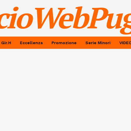
cioWebPug
 Gir.H
Eccellenza
Promozione
Serie Minori
VIDE