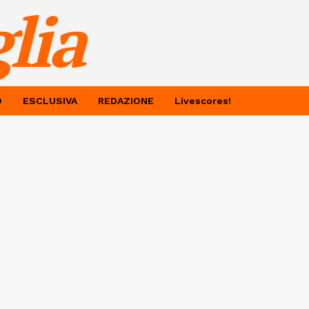
lia
O
ESCLUSIVA
REDAZIONE
Livescores!