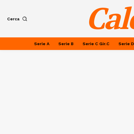
Cal
Cerca
Serie A
Serie B
Serie C Gir.C
Serie D