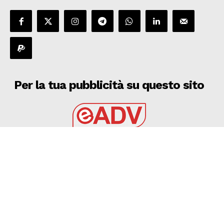
Per la tua pubblicità su questo sito
EADV s.r.l.
Via Luigi Capuana, 11
95030 Tremestieri Etneo (CT) - Italy
www.eadv.it
•
info@eadv.it
Tel: +39 0645920501