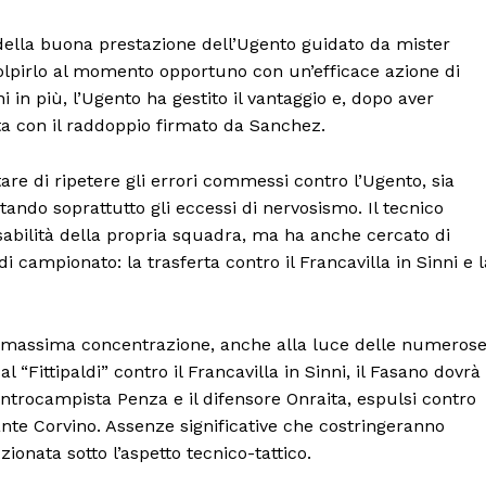
o della buona prestazione dell’Ugento guidato da mister
olpirlo al momento opportuno con un’efficace azione di
n più, l’Ugento ha gestito il vantaggio e, dopo aver
tita con il raddoppio firmato da Sanchez.
are di ripetere gli errori commessi contro l’Ugento, sia
tando soprattutto gli eccessi di nervosismo. Il tecnico
sabilità della propria squadra, ma ha anche cercato di
di campionato: la trasferta contro il Francavilla in Sinni e l
no massima concentrazione, anche alla luce delle numeros
l “Fittipaldi” contro il Francavilla in Sinni, il Fasano dovrà
entrocampista Penza e il difensore Onraita, espulsi contro
cante Corvino. Assenze significative che costringeranno
ionata sotto l’aspetto tecnico-tattico.