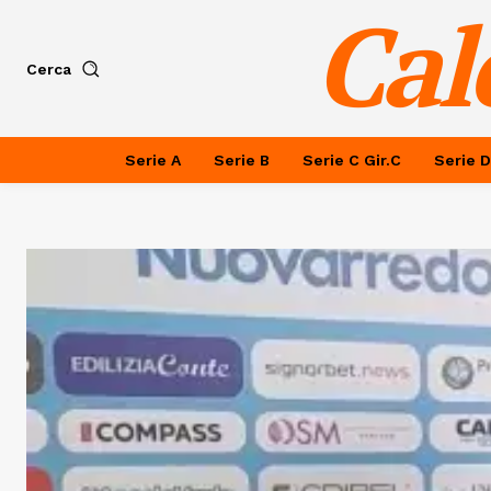
Cal
Cerca
Serie A
Serie B
Serie C Gir.C
Serie D