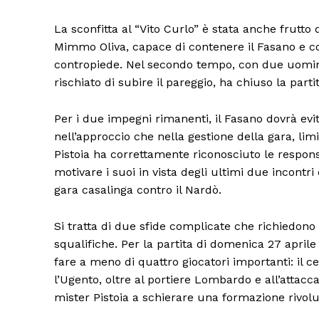
La sconfitta al “Vito Curlo” è stata anche frutt
Mimmo Oliva, capace di contenere il Fasano e c
contropiede. Nel secondo tempo, con due uomini i
rischiato di subire il pareggio, ha chiuso la par
Per i due impegni rimanenti, il Fasano dovrà evit
nell’approccio che nella gestione della gara, limi
Pistoia ha correttamente riconosciuto le respon
motivare i suoi in vista degli ultimi due incontri 
gara casalinga contro il Nardò.
Si tratta di due sfide complicate che richiedo
squalifiche. Per la partita di domenica 27 aprile a
fare a meno di quattro giocatori importanti: il c
l’Ugento, oltre al portiere Lombardo e all’attac
mister Pistoia a schierare una formazione rivoluz