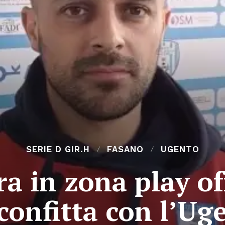
SERIE D GIR.H
FASANO
UGENTO
a in zona play o
sconfitta con l’Ug