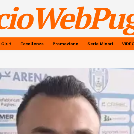
cioWebPug
 Gir.H
Eccellenza
Promozione
Serie Minori
VIDE