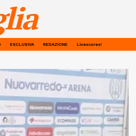
lia
O
ESCLUSIVA
REDAZIONE
Livescores!