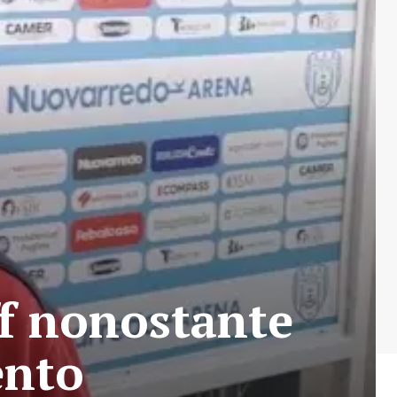
ff nonostante
ento