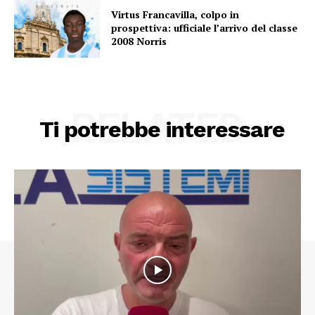
Virtus Francavilla, colpo in
prospettiva: ufficiale l’arrivo del classe
2008 Norris
RELATED
Ti potrebbe interessare