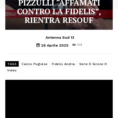
PIZZULLI “AFFAMATI
CONTRO LA FIDELIS”,
RIENTRA RESOUF
Antenna Sud 13
574
26 Aprile 2025
TAGS
Calcio Pugliese
Fidelis Andria
Serie D Girone H
Video