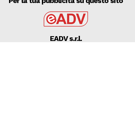
Per la tua pubblicità su questo sito
EADV s.r.l.
Via Luigi Capuana, 11
95030 Tremestieri Etneo (CT) - Italy
www.eadv.it
•
info@eadv.it
Tel: +39 0645920501
Ultimi articoli
10 AGOSTO 2026 – SERIE D/H, ECCO IL CALENDARIO:
ALLA 1^ DUE DERBY, SPICCA FIDELIS ANDRIA –
GRAVINA
FIDELIS ANDRIA
10 Agosto 2026
10 AGOSTO 2026 – CALCIO: VECCHIE GLORIE DI BARI E
LIVORNO UNITE NEL NOME DI PROTTI