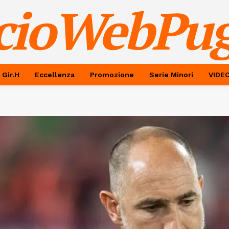
cioWebPug
 Gir.H
Eccellenza
Promozione
Serie Minori
VIDE