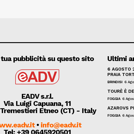
 tua pubblicità su questo sito
Ultimi ar
6 AGOSTO 2
PRAIA TOR
BRINDISI
6 Ago
TOURÈ È DE
EADV s.r.l.
FOGGIA
6 Agos
Via Luigi Capuana, 11
AZAROVS P
Tremestieri Etneo (CT) - Italy
FOGGIA
6 Agos
ww.eadv.it
•
info@eadv.it
Tel: +39 0645920501