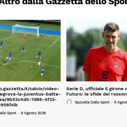
Altro dalla Gazzetta dello Spo
o.gazzetta.it/calcio/video-
Serie D, ufficiale il girone 
egrova-la-juventus-batte-
Futuro: le sfide dei rosson
lsea/9b53c4d0-7d88-4f23-
Gazzetta Dello Sport
-
6 Agos
956fxlk
ello Sport
-
6 Agosto 2026