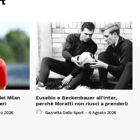
rt
del Milan
Eusebio e Beckenbauer all’Inter,
eri
perché Moratti non riuscì a prenderli
to 2026
Gazzetta Dello Sport
-
6 Agosto 2026