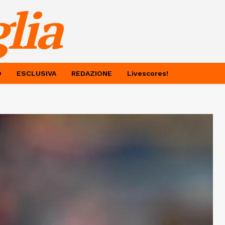
lia
O
ESCLUSIVA
REDAZIONE
Livescores!