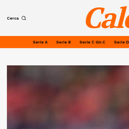
Cal
Cerca
Serie A
Serie B
Serie C Gir.C
Serie D