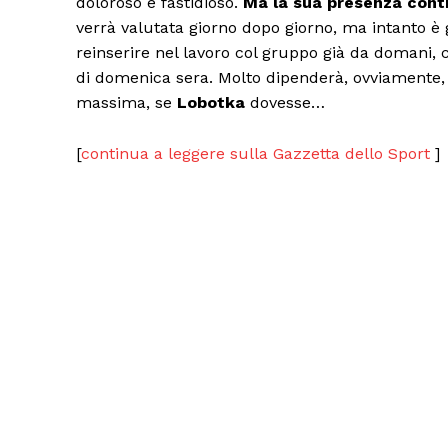
doloroso e fastidioso.
Ma la sua presenza contr
verrà valutata giorno dopo giorno, ma intanto è già
reinserire nel lavoro col gruppo già da domani, 
di domenica sera. Molto dipenderà, ovviamente, da
massima, se
Lobotka
dovesse…
[
continua a leggere sulla Gazzetta dello Sport
]