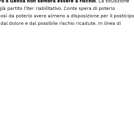
o il Genoa non sembra essere a rischio
. La situazione
 partito l’iter riabilitativo. Conte spera di poterlo
così da poterlo avere almeno a disposizione per il posticip
l dolore e dal possibile rischio ricadute. In linea di