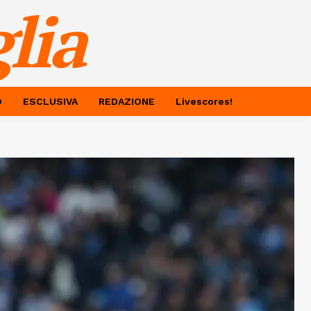
lia
O
ESCLUSIVA
REDAZIONE
Livescores!