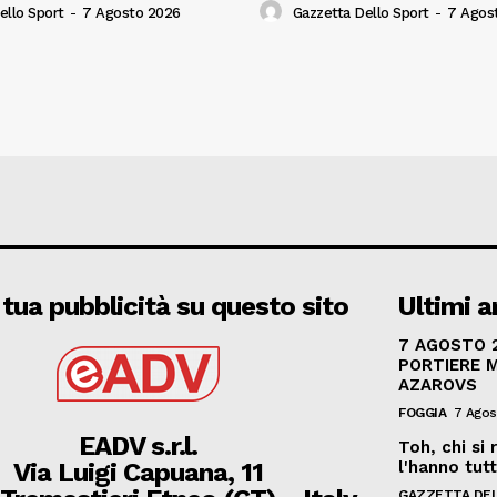
ello Sport
-
7 Agosto 2026
Gazzetta Dello Sport
-
7 Agos
 tua pubblicità su questo sito
Ultimi ar
7 AGOSTO 2
PORTIERE 
AZAROVS
FOGGIA
7 Agos
EADV s.r.l.
Toh, chi si 
Via Luigi Capuana, 11
l'hanno tutt
GAZZETTA DEL