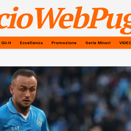
cioWebPug
 Gir.H
Eccellenza
Promozione
Serie Minori
VIDE