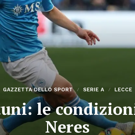
GAZZETTA DELLO SPORT
SERIE A
LECCE
tuni: le condizion
Neres