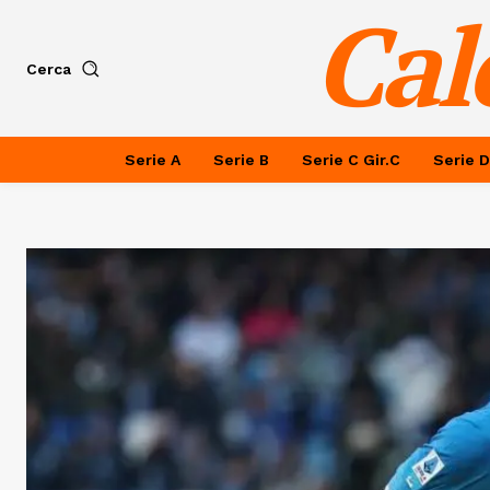
Cal
Cerca
Serie A
Serie B
Serie C Gir.C
Serie D