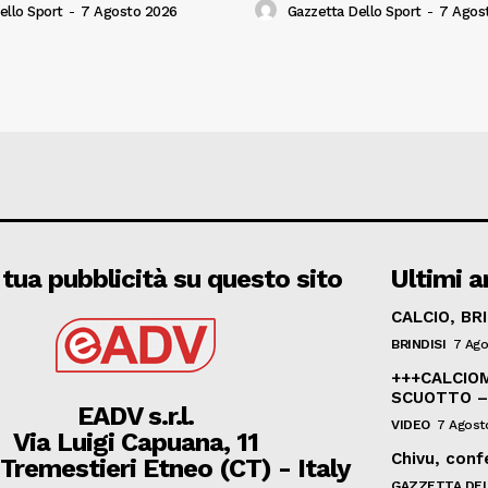
ello Sport
-
7 Agosto 2026
Gazzetta Dello Sport
-
7 Agos
 tua pubblicità su questo sito
Ultimi ar
CALCIO, BR
BRINDISI
7 Ago
+++CALCIOM
SCUOTTO –
EADV s.r.l.
VIDEO
7 Agost
Via Luigi Capuana, 11
Chivu, confe
Tremestieri Etneo (CT) - Italy
GAZZETTA DEL