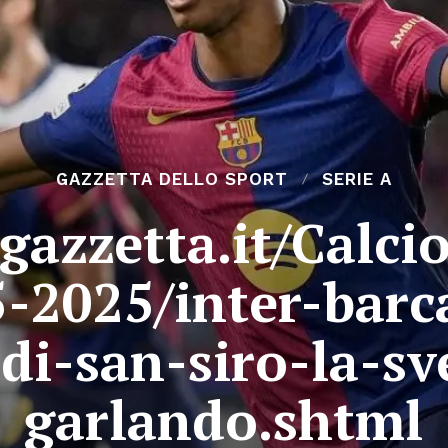
GAZZETTA DELLO SPORT
SERIE A
gazzetta.it/Calc
-2025/inter-barc
di-san-siro-la-sv
garlando.shtml