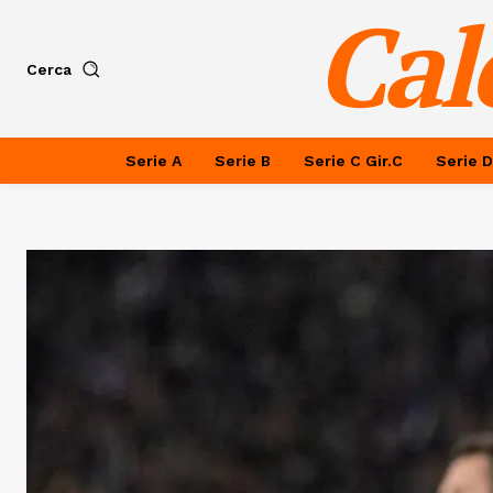
Cal
Cerca
Serie A
Serie B
Serie C Gir.C
Serie D