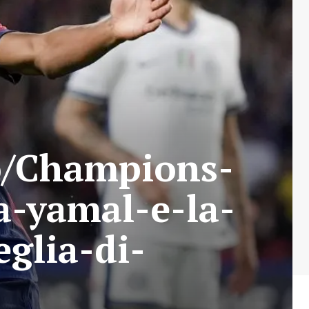
io/Champions-
a-yamal-e-la-
eglia-di-