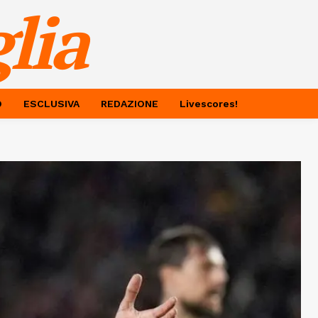
lia
O
ESCLUSIVA
REDAZIONE
Livescores!