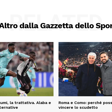
RELATED
Altro dalla Gazzetta dello Spo
mi, la trattativa. Alaba e
Roma e Como: perché pos
lternative
vincere lo scudetto