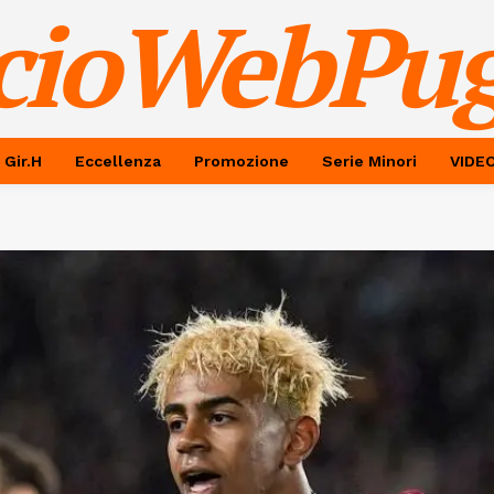
cioWebPug
 Gir.H
Eccellenza
Promozione
Serie Minori
VIDE