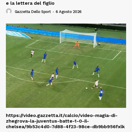
e la lettera del figlio
Gazzetta Dello Sport
-
6 Agosto 2026
https://video.gazzetta.it/calcio/video-magia-di-
zhegrova-la-juventus-batte-1-0-il-
chelsea/9b53c4d0-7d88-4f23-98ce-db9bb956fxlk