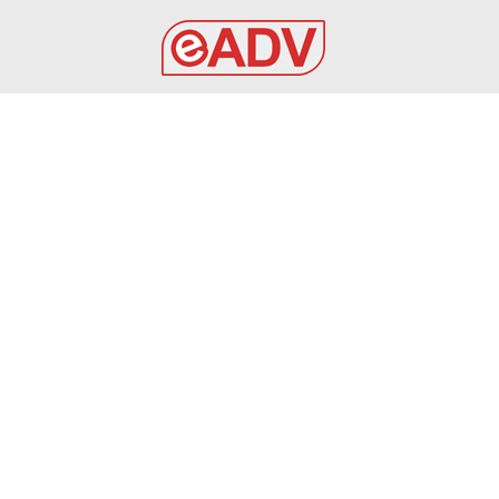
EADV s.r.l.
Via Luigi Capuana, 11
95030 Tremestieri Etneo (CT) - Italy
www.eadv.it
•
info@eadv.it
Tel: +39 0645920501
Ultimi articoli
SPECIALE CALCIOMERCATO DEL 7 AGOSTO 2026
VIDEO
7 Agosto 2026
7 AGOSTO 2026 – SERIE C CERIGNOLA: TRIS DI
INNESTI, ARRIVANO BOCCADAMO, PADULA E CILENTI
AUDACE CERIGNOLA
7 Agosto 2026
Inter, Romero: Zanetti e Lautaro lo chiamano per
convincerlo