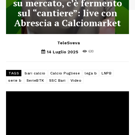
su mercato, c’è fermento
sul “cantiere”: live con
Abrescia a Calciomarket
TeleSveva
630
14 Luglio 2025
TAGS
bari calcio
Calcio Pugliese
lega b
LNPB
serie b
SerieBTK
SSC Bari
Video