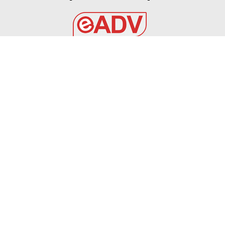
EADV s.r.l.
Via Luigi Capuana, 11
95030 Tremestieri Etneo (CT) - Italy
www.eadv.it
•
info@eadv.it
Tel: +39 0645920501
Ultimi articoli
6 AGOSTO 2026 – CALCIO AMICHEVOLE: BRINDISI –
PRAIA TORTONA 3-3
BRINDISI
6 Agosto 2026
TOURÈ È DEL FOGGIA – Calcio Foggia 1920
FOGGIA
6 Agosto 2026
AZAROVS PER LA DIFESA ROSSONERA