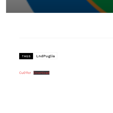
LndPuglia
TAGS
Cu011cr
Download