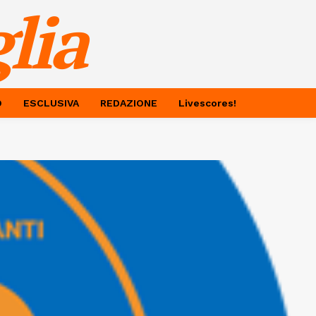
lia
O
ESCLUSIVA
REDAZIONE
Livescores!