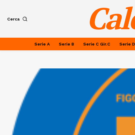
Cal
Cerca
Serie A
Serie B
Serie C Gir.C
Serie D