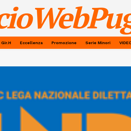
cioWebPug
 Gir.H
Eccellenza
Promozione
Serie Minori
VIDE