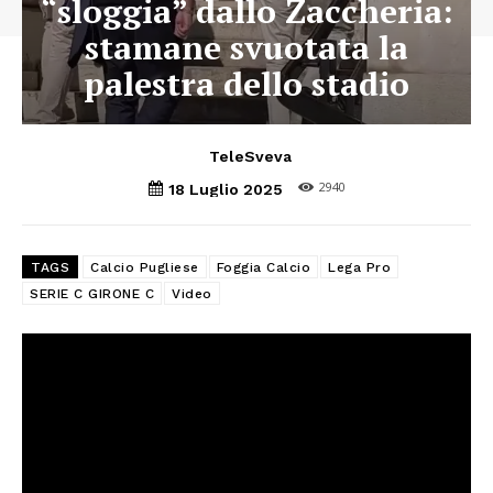
“sloggia” dallo Zaccheria:
stamane svuotata la
palestra dello stadio
TeleSveva
2940
18 Luglio 2025
TAGS
Calcio Pugliese
Foggia Calcio
Lega Pro
SERIE C GIRONE C
Video