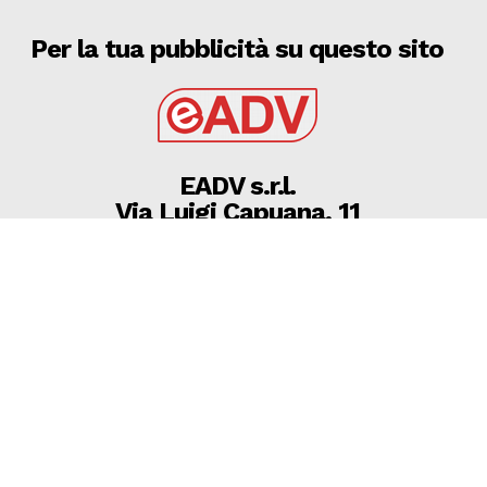
Per la tua pubblicità su questo sito
EADV s.r.l.
Via Luigi Capuana, 11
95030 Tremestieri Etneo (CT) - Italy
www.eadv.it
•
info@eadv.it
Tel: +39 0645920501
Ultimi articoli
Brighton-Roma, Gasperini: “Fatichiamo. C’è ancora
bisogno di qualcosa”
GAZZETTA DELLO SPORT
8 Agosto 2026
08 AGOSTO 2026 SERIE D MARTINA, MICHELE