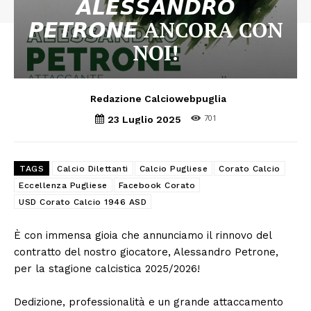
𝘼𝙇𝙀𝙎𝙎𝘼𝙉𝘿𝙍𝙊
𝙋𝙀𝙏𝙍𝙊𝙉𝙀 ANCORA CON
NOI!
Redazione Calciowebpuglia
701
23 Luglio 2025
TAGS
Calcio Dilettanti
Calcio Pugliese
Corato Calcio
Eccellenza Pugliese
Facebook Corato
USD Corato Calcio 1946 ASD
È con immensa gioia che annunciamo il rinnovo del
contratto del nostro giocatore, Alessandro Petrone,
per la stagione calcistica 2025/2026!
Dedizione, professionalità e un grande attaccamento