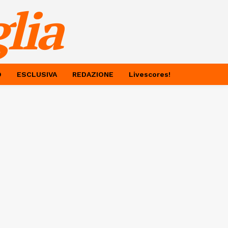
lia
O
ESCLUSIVA
REDAZIONE
Livescores!