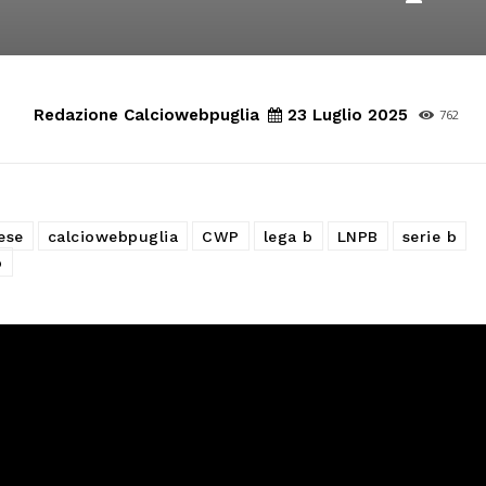
Redazione Calciowebpuglia
23 Luglio 2025
762
ese
calciowebpuglia
CWP
lega b
LNPB
serie b
o