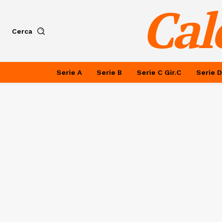
Cal
Cerca
Serie A
Serie B
Serie C Gir.C
Serie D