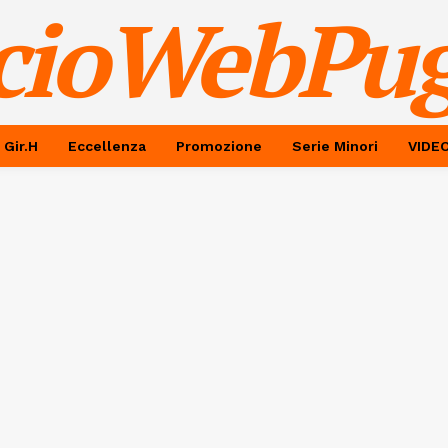
cioWebPug
 Gir.H
Eccellenza
Promozione
Serie Minori
VIDE