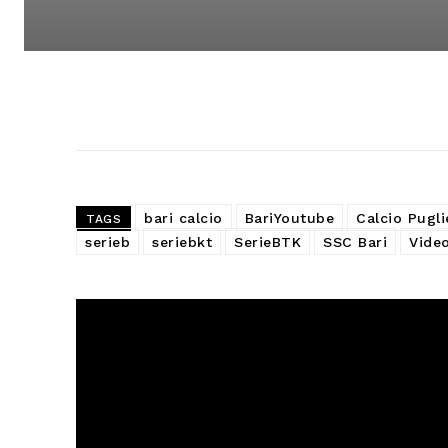
bari calcio
BariYoutube
Calcio Pugli
TAGS
serieb
seriebkt
SerieBTK
SSC Bari
Vide