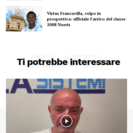
Virtus Francavilla, colpo in
prospettiva: ufficiale l’arrivo del classe
2008 Norris
RELATED
Ti potrebbe interessare