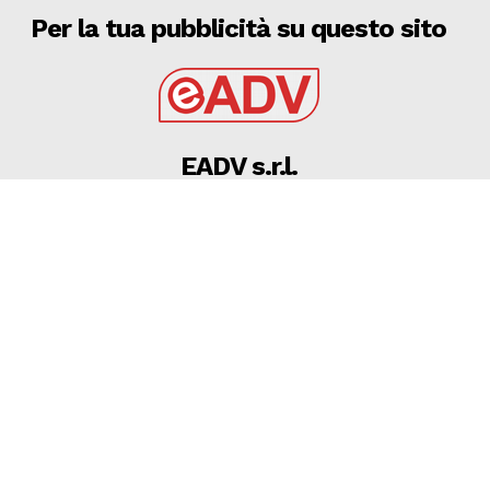
Per la tua pubblicità su questo sito
EADV s.r.l.
Via Luigi Capuana, 11
95030 Tremestieri Etneo (CT) - Italy
www.eadv.it
•
info@eadv.it
Tel: +39 0645920501
Ultimi articoli
10 AGOSTO 2026 – SERIE D/H, ECCO IL CALENDARIO:
ALLA 1^ DUE DERBY, SPICCA FIDELIS ANDRIA –
GRAVINA
FIDELIS ANDRIA
10 Agosto 2026
10 AGOSTO 2026 – CALCIO: VECCHIE GLORIE DI BARI E