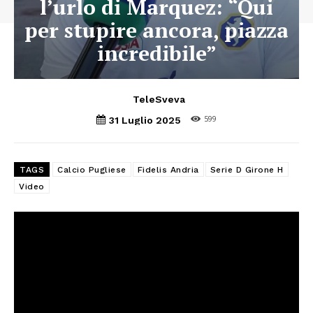
l’urlo di Marquez: “Qui
per stupire ancora, piazza
incredibile”
TeleSveva
599
31 Luglio 2025
TAGS
Calcio Pugliese
Fidelis Andria
Serie D Girone H
Video