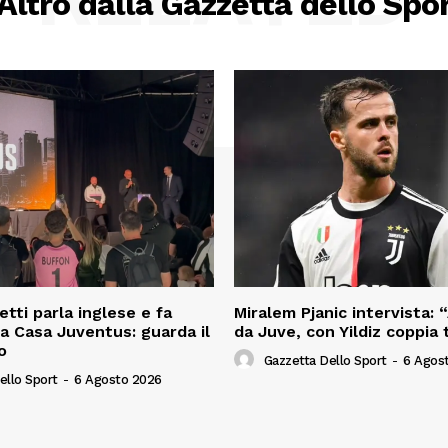
Altro dalla Gazzetta dello Spo
tti parla inglese e fa
Miralem Pjanic intervista: 
 a Casa Juventus: guarda il
da Juve, con Yildiz coppia 
o
Gazzetta Dello Sport
-
6 Agos
ello Sport
-
6 Agosto 2026