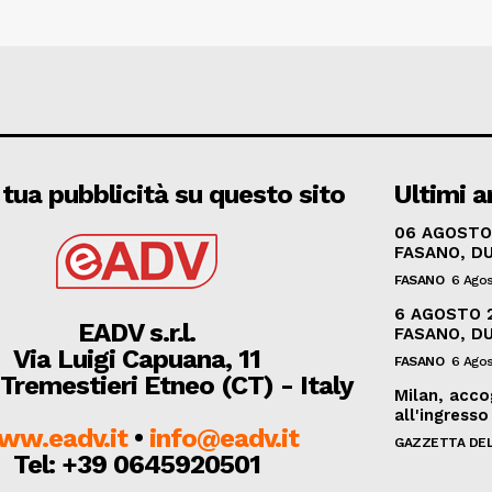
 tua pubblicità su questo sito
Ultimi ar
06 AGOSTO 
FASANO, DU
FASANO
6 Ago
6 AGOSTO 2
EADV s.r.l.
FASANO, DU
Via Luigi Capuana, 11
FASANO
6 Ago
Tremestieri Etneo (CT) - Italy
Milan, acco
all'ingresso
ww.eadv.it
•
info@eadv.it
GAZZETTA DEL
Tel: +39 0645920501