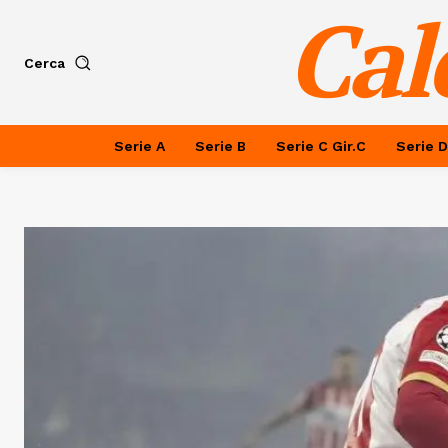
Cal
Cerca
Serie A
Serie B
Serie C Gir.C
Serie D