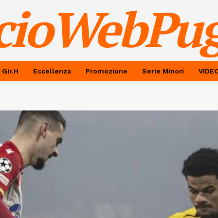
cioWebPug
 Gir.H
Eccellenza
Promozione
Serie Minori
VIDE