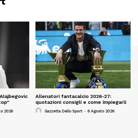
rt
“Alajbegovic
Allenatori fantacalcio 2026-27:
top”
quotazioni consigli e come impiegarli
to 2026
Gazzetta Dello Sport
-
6 Agosto 2026