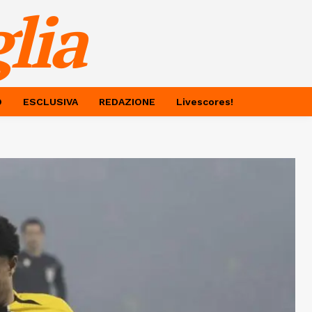
lia
O
ESCLUSIVA
REDAZIONE
Livescores!