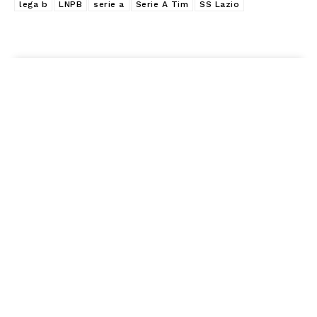
lega b
LNPB
serie a
Serie A Tim
SS Lazio