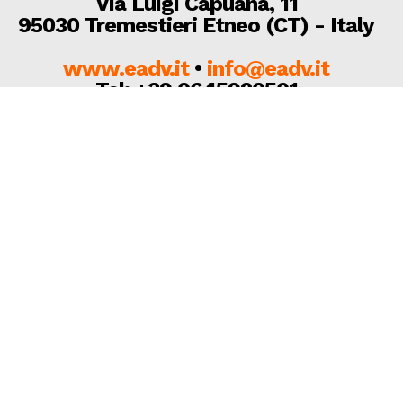
Via Luigi Capuana, 11
95030 Tremestieri Etneo (CT) - Italy
www.eadv.it
•
info@eadv.it
Tel: +39 0645920501
Ultimi articoli
Serie A, dieci Primavera che esordiranno in
campionato
GAZZETTA DELLO SPORT
7 Agosto 2026
SERIE C | Punto-mercato su Bari e altre pugliesi: le
ultimissime con Davide Abrescia a Calciomarket
BARI
7 Agosto 2026
SERIE C | Barletta scopre anche il 3-5-2: Paci tentato
dalla coppia Partipilo-Da Silva
BARLETTA
7 Agosto 2026
© 2021 Testata giornalistica registrata - n. 01/2014 c/o Tribunale