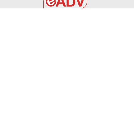
EADV s.r.l.
Via Luigi Capuana, 11
95030 Tremestieri Etneo (CT) - Italy
www.eadv.it
•
info@eadv.it
Tel: +39 0645920501
Ultimi articoli
6 AGOSTO 2026 – CALCIO AMICHEVOLE: BRINDISI –
PRAIA TORTONA 3-3
BRINDISI
6 Agosto 2026
TOURÈ È DEL FOGGIA – Calcio Foggia 1920
FOGGIA
6 Agosto 2026
AZAROVS PER LA DIFESA ROSSONERA
FOGGIA
6 Agosto 2026