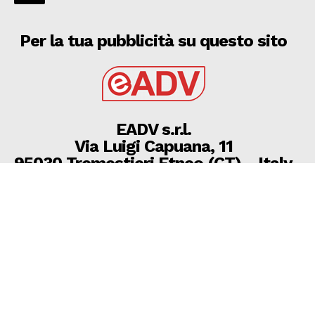
Per la tua pubblicità su questo sito
EADV s.r.l.
Via Luigi Capuana, 11
95030 Tremestieri Etneo (CT) - Italy
www.eadv.it
•
info@eadv.it
Tel: +39 0645920501
Ultimi articoli
6 AGOSTO 2026 – FASANO: DALLA SPERANZA
ALL’INCUBO, ADDIO ALLA SERIE D TRA RABBIA E
RICORSI
FASANO
6 Agosto 2026