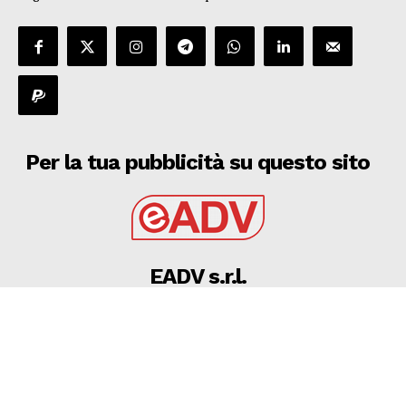
Per la tua pubblicità su questo sito
EADV s.r.l.
Via Luigi Capuana, 11
95030 Tremestieri Etneo (CT) - Italy
www.eadv.it
•
info@eadv.it
Tel: +39 0645920501