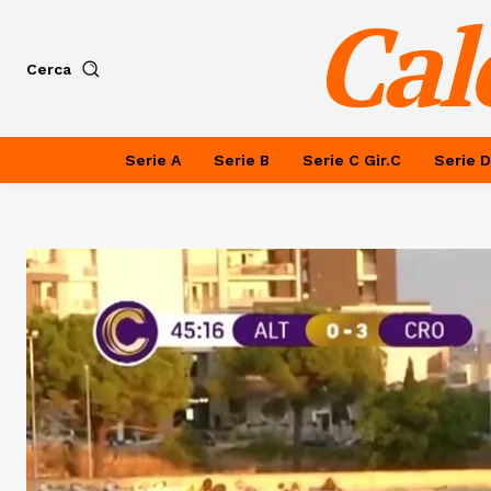
Cal
Cerca
Serie A
Serie B
Serie C Gir.C
Serie D