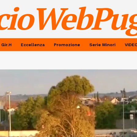
cioWebPug
 Gir.H
Eccellenza
Promozione
Serie Minori
VIDE