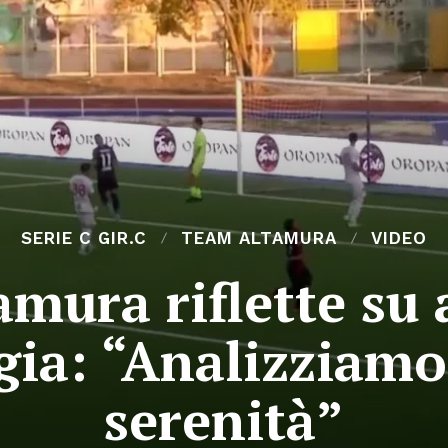
SERIE C GIR.C
TEAM ALTAMURA
VIDEO
amura riflette su 
ia: “Analizziamo 
serenità”