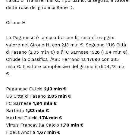
l’aiuto di Transfermarkt, riportiamo, di seguito, il valore
delle rose dei gironi di Serie D.
Girone H
La Paganese è la squadra con la rosa di maggior
valore nel Girone H, con 2,13 mln €. Seguono l’US Città
di Fasano (2,05 mln €) e l’FC Sarnese 1926 (1,84 mln €).
Chiude la classifica l’ASD Ferrandina 17890 con 385
mila €. Il valore complessivo del girone è di 24,73 mln
€.
Paganese Calcio
2,13 mln €
US Città di Fasano
2,05 mln €
FC Sarnese
1,84 mln €
Barletta
1,83 mln €
Martina Calcio
1,74 mln €
Virtus Francavilla Calcio
1,70 mln €
Fidelis Andria
1,67 mln €