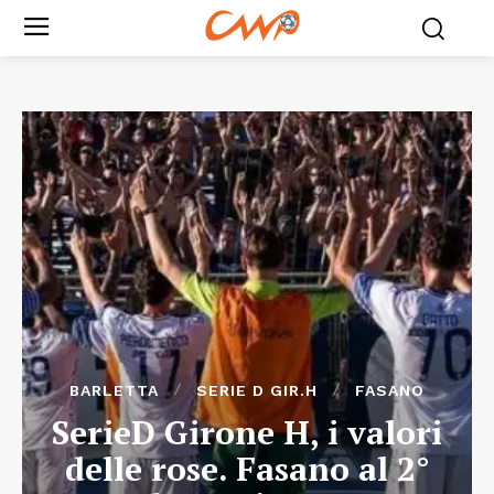
BARLETTA
SERIE D GIR.H
FASANO
SerieD Girone H, i valori
delle rose. Fasano al 2°