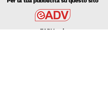
Per la tua pubblicità su questo sito
EADV s.r.l.
Via Luigi Capuana, 11
95030 Tremestieri Etneo (CT) - Italy
www.eadv.it
•
info@eadv.it
Tel: +39 0645920501
Ultimi articoli
Maldini, Cagliari: ruolo, quotazione fantacalcio e
statistiche
GAZZETTA DELLO SPORT
9 Agosto 2026
9 AGOSTO 2026 – CALCIO, AMICHEVOLE: BARI –
GRAVINA 2-0
GRAVINA
9 Agosto 2026