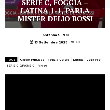
SERIE C, FOGGIA –
LATINA 1-1, PARLA
MISTER DELIO ROSSI
Antenna Sud 13
678
13 Settembre 2025
TAGS
Calcio Pugliese
Foggia Calcio
Latina
Lega Pro
SERIE C GIRONE C
Video