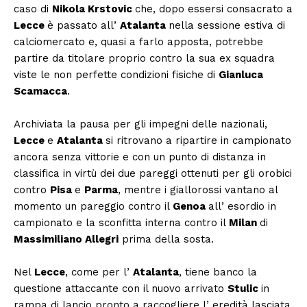
caso di
Nikola Krstovic
che, dopo essersi consacrato a
Lecce
è passato all’
Atalanta
nella sessione estiva di
calciomercato e, quasi a farlo apposta, potrebbe
partire da titolare proprio contro la sua ex squadra
viste le non perfette condizioni fisiche di
Gianluca
Scamacca
.
Archiviata la pausa per gli impegni delle nazionali,
Lecce
e
Atalanta
si ritrovano a ripartire in campionato
ancora senza vittorie e con un punto di distanza in
classifica in virtù dei due pareggi ottenuti per gli orobici
contro
Pisa
e
Parma
, mentre i giallorossi vantano al
momento un pareggio contro il
Genoa
all’ esordio in
campionato e la sconfitta interna contro il
Milan
di
Massimiliano Allegri
prima della sosta.
Nel
Lecce
, come per l’
Atalanta
, tiene banco la
questione attaccante con il nuovo arrivato
Stulic
in
rampa di lancio pronto a raccogliere l’ eredità lasciata