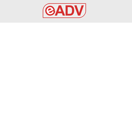
EADV s.r.l.
Via Luigi Capuana, 11
95030 Tremestieri Etneo (CT) - Italy
www.eadv.it
•
info@eadv.it
Tel: +39 0645920501
Ultimi articoli
08 AGOSTO 2026 – FASANO CALCIO – I CALCIATORI
LASCIANO IL RITIRO: IL RICORSO E’ QUASI IMPOSSIBILE
FASANO
8 Agosto 2026
Euro 2032, gli stadi di Milano e Napoli: un commento
di Ravelli sulla Gazzetta
GAZZETTA DELLO SPORT
8 Agosto 2026
Rowe intervista: “Il Bologna, Tedesco, la Premier e…”