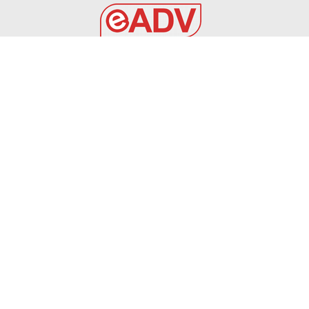
EADV s.r.l.
Via Luigi Capuana, 11
95030 Tremestieri Etneo (CT) - Italy
www.eadv.it
•
info@eadv.it
Tel: +39 0645920501
Ultimi articoli
Roma e Como: perché possono vincere lo scudetto
GAZZETTA DELLO SPORT
7 Agosto 2026
6 AGOSTO 2026 – CALCIO AMICHEVOLE: BRINDISI –
PRAIA TORTONA 3-3
BRINDISI
6 Agosto 2026
TOURÈ È DEL FOGGIA – Calcio Foggia 1920
FOGGIA
6 Agosto 2026