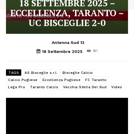
18 SETTEMBRE 2025 –
ECCELLENZA, TARANTO –
UC BISCEGLIE 2-0
Antenna Sud 13
781
18 Settembre 2025
TAGS
AS Bisceglie s.r.l.
Bisceglie Calcio
Calcio Pugliese
Eccellenza Pugliese
FC Taranto
Lega Pro
Taranto Calcio
Vecchia Stella Del Sud
Video