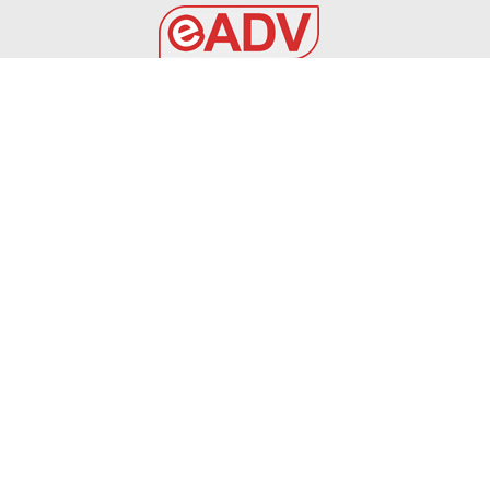
EADV s.r.l.
Via Luigi Capuana, 11
95030 Tremestieri Etneo (CT) - Italy
www.eadv.it
•
info@eadv.it
Tel: +39 0645920501
Ultimi articoli
Roma e Como: perché possono vincere lo scudetto
GAZZETTA DELLO SPORT
7 Agosto 2026
6 AGOSTO 2026 – CALCIO AMICHEVOLE: BRINDISI –
PRAIA TORTONA 3-3
BRINDISI
6 Agosto 2026
TOURÈ È DEL FOGGIA – Calcio Foggia 1920
FOGGIA
6 Agosto 2026