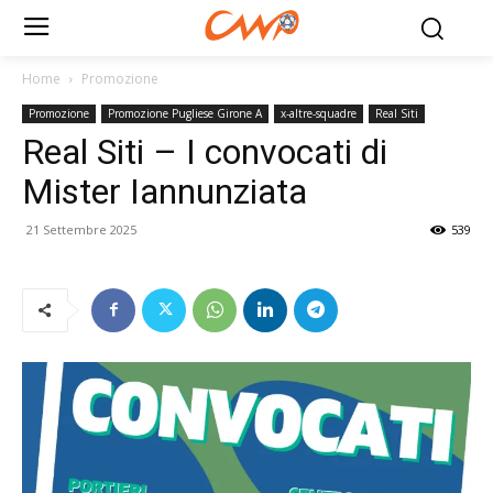
Home
Promozione
Promozione
Promozione Pugliese Girone A
x-altre-squadre
Real Siti
Real Siti – I convocati di
Mister Iannunziata
21 Settembre 2025
539