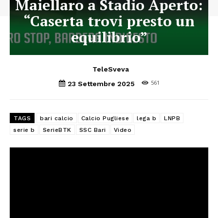
Maiellaro a Stadio Aperto:
“Caserta trovi presto un
equilibrio”
TeleSveva
561
23 Settembre 2025
TAGS
bari calcio
Calcio Pugliese
lega b
LNPB
serie b
SerieBTK
SSC Bari
Video