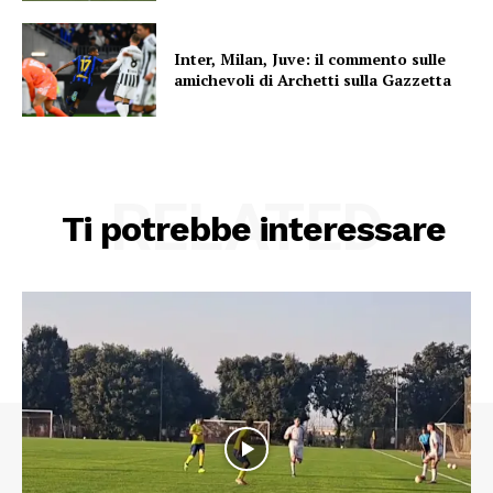
Inter, Milan, Juve: il commento sulle
amichevoli di Archetti sulla Gazzetta
RELATED
Ti potrebbe interessare