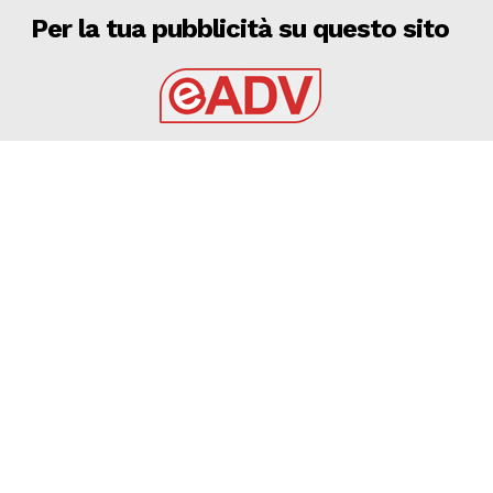
Per la tua pubblicità su questo sito
EADV s.r.l.
Via Luigi Capuana, 11
95030 Tremestieri Etneo (CT) - Italy
www.eadv.it
•
info@eadv.it
Tel: +39 0645920501
Ultimi articoli
9 AGOSTO 2026 – CALCIO, AMICHEVOLE: BARI –
GRAVINA 2-0
GRAVINA
9 Agosto 2026
9 AGOSTO 2026 – SERIE C: CERIGNOLA, OLTRE 1000
ABBONAMENTI ANGIOLINO: “C’È ENTUSIASMO”