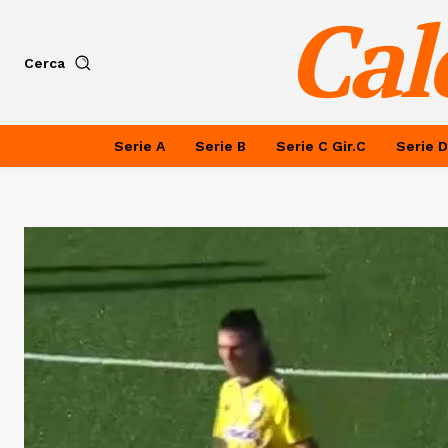
Cal
Cerca
Serie A
Serie B
Serie C Gir.C
Serie D