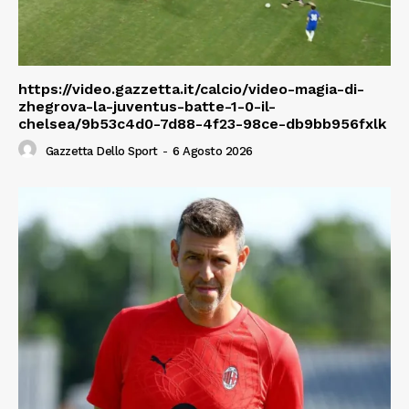
https://video.gazzetta.it/calcio/video-magia-di-
zhegrova-la-juventus-batte-1-0-il-
chelsea/9b53c4d0-7d88-4f23-98ce-db9bb956fxlk
Gazzetta Dello Sport
-
6 Agosto 2026