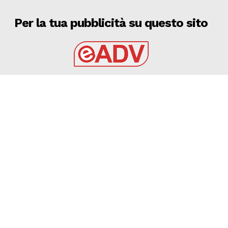
Per la tua pubblicità su questo sito
EADV s.r.l.
Via Luigi Capuana, 11
95030 Tremestieri Etneo (CT) - Italy
www.eadv.it
•
info@eadv.it
Tel: +39 0645920501
Ultimi articoli
9 AGOSTO 2026 – CALCIO, AMICHEVOLE: BARI –
GRAVINA 2-0
GRAVINA
9 Agosto 2026
9 AGOSTO 2026 – SERIE C: CERIGNOLA, OLTRE 1000