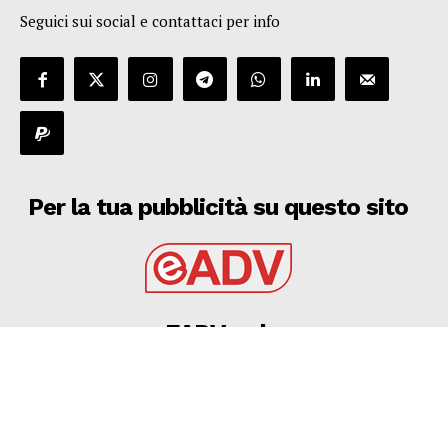
Seguici sui social e contattaci per info
Per la tua pubblicità su questo sito
EADV s.r.l.
Via Luigi Capuana, 11
95030 Tremestieri Etneo (CT) - Italy
www.eadv.it
•
info@eadv.it