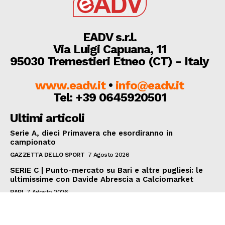
EADV s.r.l.
Via Luigi Capuana, 11
95030 Tremestieri Etneo (CT) - Italy
www.eadv.it
•
info@eadv.it
Tel: +39 0645920501
Ultimi articoli
Serie A, dieci Primavera che esordiranno in
campionato
GAZZETTA DELLO SPORT
7 Agosto 2026
SERIE C | Punto-mercato su Bari e altre pugliesi: le
ultimissime con Davide Abrescia a Calciomarket
BARI
7 Agosto 2026
SERIE C | Barletta scopre anche il 3-5-2: Paci tentato
dalla coppia Partipilo-Da Silva